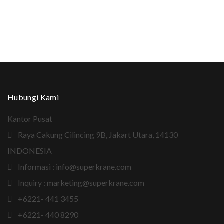
Hubungi Kami
Kantor Pusat
Raya Cakung Cilincing 9B, Jakart Utara, 14130
INDONESIA
Informasi : info@superkrane.com
Inquiry : marketing@superkrane.com
+6221- 441 3455
+6221- 440 8290